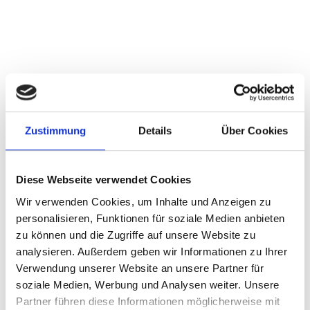
Zustimmung
Details
Über Cookies
Tattooentfernung in Augsburg Mit unserem PicoWay
Diese Webseite verwendet Cookies
bieten wir Ihnen die neueste und modernste Laserlösung,
Wir verwenden Cookies, um Inhalte und Anzeigen zu
die es auf dem Markt für eine narbenfreie
personalisieren, Funktionen für soziale Medien anbieten
zu können und die Zugriffe auf unsere Website zu
Tattooentfernung gibt. Zeiten ändern sich und mitunter
analysieren. Außerdem geben wir Informationen zu Ihrer
auch die Einstellung oder der persönliche Geschmack bei
Verwendung unserer Website an unsere Partner für
Tätowierungen. Unerwünschte Tattoos oder auch
soziale Medien, Werbung und Analysen weiter. Unsere
Permanent Makeup müssen heute jedoch kein
Partner führen diese Informationen möglicherweise mit